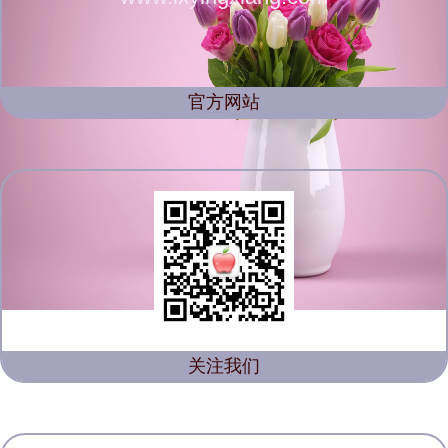
官方网站
关注我们