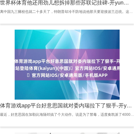
世界杯体育他还用劲儿想拆掉那些苏联记挂碑-开yun体育官方网站登陆体育(kaiyun)(中国)❥官方网站IOS/安卓通用版/手机版APP
离中国九三雠校也就二十多天了，特朗普却冷不防地说他那天要迎接波兰总统。这位可爱大面子的好意思国总统咋就变了卦呢？还有啊，他还铺天盖地地说他要去干预10月的东盟峰会，他葫芦里到底卖的什么药？ 据不雅察者网援用好意思国媒体报谈，最近，特朗普冷不防地说他规划在9月3号跟波兰新上任的总统纳夫罗茨基见个面，这事儿立马引起了巨匠的平淡。 一个月前，巨匠还在谈判他到底会不会来干预中国的反法西斯告捷记挂活动。但现时呢，他秘书了阿谁决定，说白了，等于径直告诉巨匠，他不会来了。 从名义上看，这似乎是个时候上的撞车
体育游戏app平台好意思国就对委内瑞拉下了狠手-开yun体育官方网站登陆体育(kaiyun)(中国)❥官方网站IOS/安卓通用版/手机版APP
最近，好意思国在加勒比海隔邻搞了个大动作。说是为了禁毒，适度奏凯派了4000多名好意思军，还带着驱散舰和两栖舰艇，把阵仗摆得比以往几十年都大。这事儿一出来，不少东谈主都认为好意思国事在借“禁毒”之名行军事施压之实。 濒临这样大的压力，委内瑞拉总统马杜罗小数也没慌。他马上召集世界450万民兵参加备战景象，让全球作念好准备。更特酷好的是，他还专门在新闻发布会上拿出了一部华为折叠屏手机，说这是中国送的礼物，还强调我方每每用这手机跟中方通话。这酷好很赫然：委内瑞拉不是寡人寡东谈主，有一又友撑腰。 好意