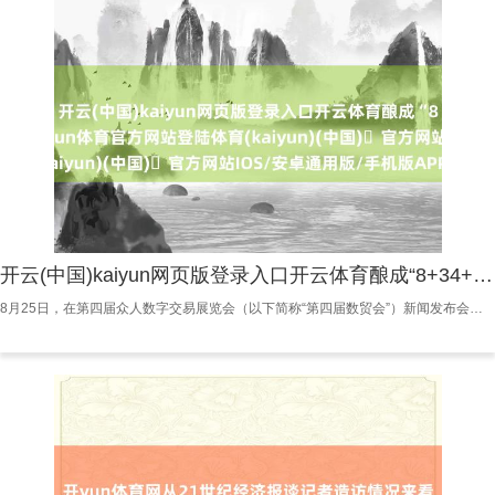
开云(中国)kaiyun网页版登录入口开云体育酿成“8+34+N”当作体系-开yun体育官方网站登陆体育(kaiyun)(中国)❥官方网站IOS/安卓通用版/手机版APP
8月25日，在第四届众人数字交易展览会（以下简称“第四届数贸会”）新闻发布会上，浙江省商务厅副厅长胡真舫先容，第四届数贸会将于2025年9月25日至29日举办，以“在数贸会看见革命改日”为年度主题，邀请阿联酋、印度尼西亚担任主宾国，陕西省担任主宾省。 据了解，本届数贸会展览总面积15.5万泛泛米，展商数目已达1671家，卓著前年总量，其中国外展商360家，占21.5%。展览接受“1+5+7”架构，即：1个主题展区、数字交易5大细分领域（数字订购交易、数字工夫交易、数字办事交易、数字居品交易和数