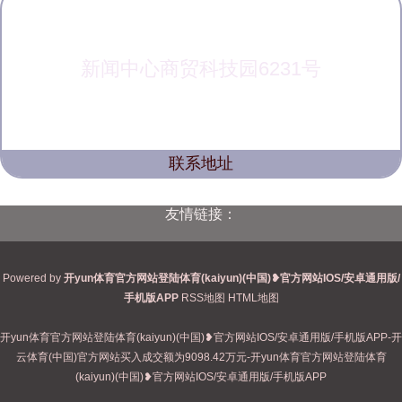
新闻中心商贸科技园6231号
联系地址
友情链接：
Powered by
开yun体育官方网站登陆体育(kaiyun)(中国)❥官方网站IOS/安卓通用版/
手机版APP
RSS地图
HTML地图
开yun体育官方网站登陆体育(kaiyun)(中国)❥官方网站IOS/安卓通用版/手机版APP-开
云体育(中国)官方网站买入成交额为9098.42万元-开yun体育官方网站登陆体育
(kaiyun)(中国)❥官方网站IOS/安卓通用版/手机版APP