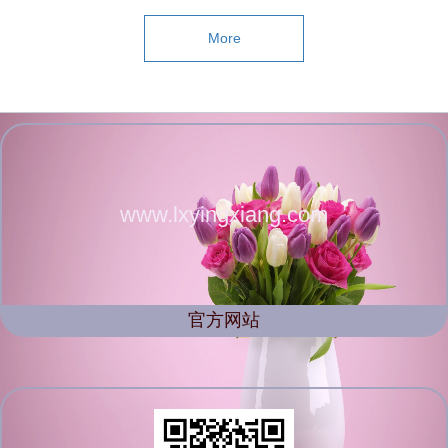
More
www.lxyingxiang.com
官方网站