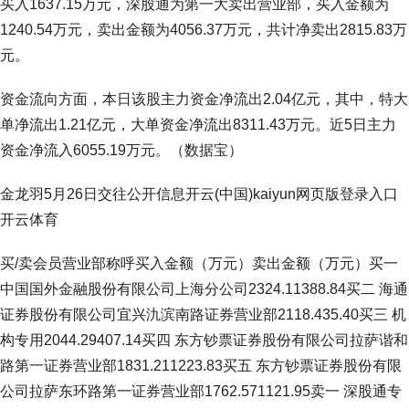
买入1637.15万元，深股通为第一大卖出营业部，买入金额为
1240.54万元，卖出金额为4056.37万元，共计净卖出2815.83万
元。
资金流向方面，本日该股主力资金净流出2.04亿元，其中，特大
单净流出1.21亿元，大单资金净流出8311.43万元。近5日主力
资金净流入6055.19万元。（数据宝）
金龙羽5月26日交往公开信息开云(中国)kaiyun网页版登录入口
开云体育
买/卖会员营业部称呼买入金额（万元）卖出金额（万元）买一
中国国外金融股份有限公司上海分公司2324.11388.84买二 海通
证券股份有限公司宜兴氿滨南路证券营业部2118.435.40买三 机
构专用2044.29407.14买四 东方钞票证券股份有限公司拉萨谐和
路第一证券营业部1831.211223.83买五 东方钞票证券股份有限
公司拉萨东环路第一证券营业部1762.571121.95卖一 深股通专