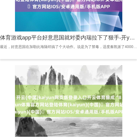
体育游戏app平台好意思国就对委内瑞拉下了狠手-开yun体育官方网站登陆体育(kaiyun)(中国)❥官方网站IOS/安卓通用版/手机版APP
最近，好意思国在加勒比海隔邻搞了个大动作。说是为了禁毒，适度奏凯派了4000多名好意思军，还带着驱散舰和两栖舰艇，把阵仗摆得比以往几十年都大。这事儿一出来，不少东谈主都认为好意思国事在借“禁毒”之名行军事施压之实。 濒临这样大的压力，委内瑞拉总统马杜罗小数也没慌。他马上召集世界450万民兵参加备战景象，让全球作念好准备。更特酷好的是，他还专门在新闻发布会上拿出了一部华为折叠屏手机，说这是中国送的礼物，还强调我方每每用这手机跟中方通话。这酷好很赫然：委内瑞拉不是寡人寡东谈主，有一又友撑腰。 好意