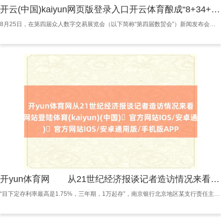
开云(中国)kaiyun网页版登录入口开云体育酿成“8+34+N”当作体系-开yun体育官方网站登陆体育(kaiyun)(中国)❥官方网站IOS/安卓通用版/手机版APP
8月25日，在第四届众人数字交易展览会（以下简称“第四届数贸会”）新闻发布会上，浙江省商务厅副厅长胡真舫先容，第四届数贸会将于2025年9月25日至29日举办，以“在数贸会看见革命改日”为年度主题，邀请阿联酋、印度尼西亚担任主宾国，陕西省担任主宾省。 据了解，本届数贸会展览总面积15.5万泛泛米，展商数目已达1671家，卓著前年总量，其中国外展商360家，占21.5%。展览接受“1+5+7”架构，即：1个主题展区、数字交易5大细分领域（数字订购交易、数字工夫交易、数字办事交易、数字居品交易和数
开yun体育网 从21世纪经济报谈记者造访情况来看-开yun体育官方网站登陆体育(kaiyun)(中国)❥官方网站IOS/安卓通用版/手机版APP
“目下定存利率最高是1.75%，三年期，1万起存”，南京银行北京地区某支行责任主谈主员向记者先容谈开yun体育网，“（利率）上周五降的，之前三年是1.85%”。 近期，包括南京银行、江苏银行在内的多家中小银行纷繁下调进款利率，引起市集暖热。 在江苏银行，其一年、两年、三年期按期进款利率已辨认调至1.5%、1.6%和1.75%，起存门槛均为1万元。“上周降到1.75%的，之前是1.85%”，该行某网点责任主谈主员示意。 多家村镇银行也加入了此轮降息行列。据媒体报谈，嵊州瑞丰村镇银行、吉林龙潭华益