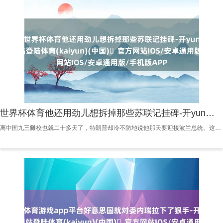
世界杯体育他还用劲儿想拆掉那些苏联记挂碑-开yun体育官方网站登陆体育(kaiyun)(中国)❥官方网站IOS/安卓通用版/手机版APP
离中国九三雠校也就二十多天了，特朗普却冷不防地说他那天要迎接波兰总统。这位可爱大面子的好意思国总统咋就变了卦呢？还有啊，他还铺天盖地地说他要去干预10月的东盟峰会，他葫芦里到底卖的什么药？ 据不雅察者网援用好意思国媒体报谈，最近，特朗普冷不防地说他规划在9月3号跟波兰新上任的总统纳夫罗茨基见个面，这事儿立马引起了巨匠的平淡。 一个月前，巨匠还在谈判他到底会不会来干预中国的反法西斯告捷记挂活动。但现时呢，他秘书了阿谁决定，说白了，等于径直告诉巨匠，他不会来了。 从名义上看，这似乎是个时候上的撞车