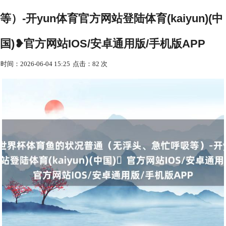
等）-开yun体育官方网站登陆体育(kaiyun)(中
国)❥官方网站IOS/安卓通用版/手机版APP
时间：2026-06-04 15:25
点击：82 次