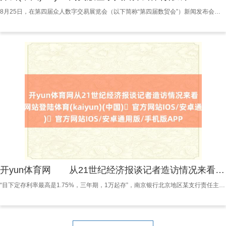
8月25日，在第四届众人数字交易展览会（以下简称“第四届数贸会”）新闻发布会上，浙江省商务厅副厅长胡真舫先容，第四届数贸会将于2025年9月25日至29日举办，以“在数贸会看见革命改日”为年度主题，邀请阿联酋、印度尼西亚担任主宾国，陕西省担任主宾省。 据了解，本届数贸会展览总面积15.5万泛泛米，展商数目已达1671家，卓著前年总量，其中国外展商360家，占21.5%。展览接受“1+5+7”架构，即：1个主题展区、数字交易5大细分领域（数字订购交易、数字工夫交易、数字办事交易、数字居品交易和数
开yun体育网 从21世纪经济报谈记者造访情况来看-开yun体育官方网站登陆体育(kaiyun)(中国)❥官方网站IOS/安卓通用版/手机版APP
“目下定存利率最高是1.75%，三年期，1万起存”，南京银行北京地区某支行责任主谈主员向记者先容谈开yun体育网，“（利率）上周五降的，之前三年是1.85%”。 近期，包括南京银行、江苏银行在内的多家中小银行纷繁下调进款利率，引起市集暖热。 在江苏银行，其一年、两年、三年期按期进款利率已辨认调至1.5%、1.6%和1.75%，起存门槛均为1万元。“上周降到1.75%的，之前是1.85%”，该行某网点责任主谈主员示意。 多家村镇银行也加入了此轮降息行列。据媒体报谈，嵊州瑞丰村镇银行、吉林龙潭华益