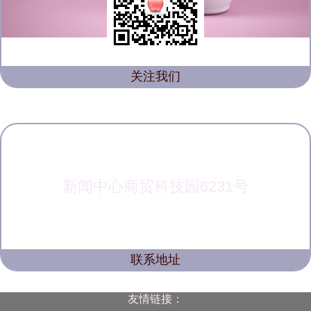
关注我们
新闻中心商贸科技园6231号
联系地址
友情链接：