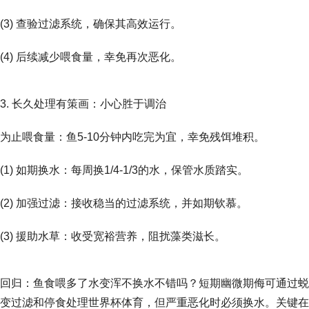
(3) 查验过滤系统，确保其高效运行。
(4) 后续减少喂食量，幸免再次恶化。
3. 长久处理有策画：小心胜于调治
为止喂食量：鱼5-10分钟内吃完为宜，幸免残饵堆积。
(1) 如期换水：每周换1/4-1/3的水，保管水质踏实。
(2) 加强过滤：接收稳当的过滤系统，并如期钦慕。
(3) 援助水草：收受宽裕营养，阻扰藻类滋长。
回归：鱼食喂多了水变浑不换水不错吗？短期幽微期侮可通过蜕
变过滤和停食处理世界杯体育，但严重恶化时必须换水。关键在