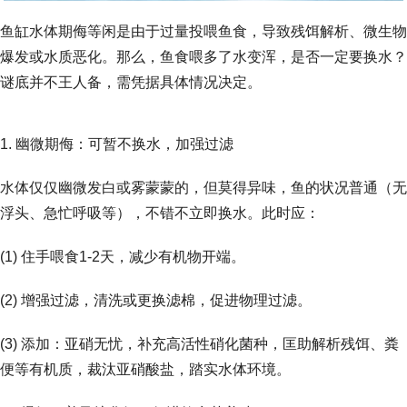
鱼缸水体期侮等闲是由于过量投喂鱼食，导致残饵解析、微生物
爆发或水质恶化。那么，鱼食喂多了水变浑，是否一定要换水？
谜底并不王人备，需凭据具体情况决定。
1. 幽微期侮：可暂不换水，加强过滤
水体仅仅幽微发白或雾蒙蒙的，但莫得异味，鱼的状况普通（无
浮头、急忙呼吸等），不错不立即换水。此时应：
(1) 住手喂食1-2天，减少有机物开端。
(2) 增强过滤，清洗或更换滤棉，促进物理过滤。
(3) 添加：亚硝无忧，补充高活性硝化菌种，匡助解析残饵、粪
便等有机质，裁汰亚硝酸盐，踏实水体环境。