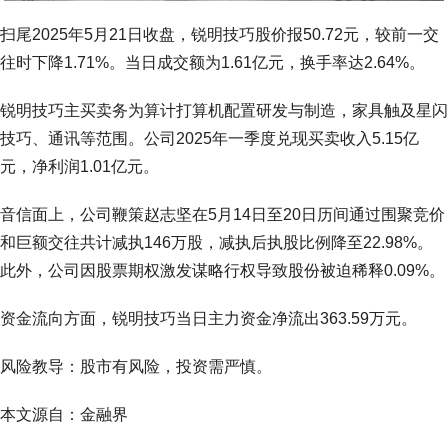
扫尾2025年5月21日收盘，锐明技巧股价报50.72元，较前一交
往时下降1.71%。当日成交额为1.61亿元，换手率达2.64%。
锐明技巧主买卖务为算计打算机配置研发与制造，家具触及星闪
技巧、通讯等范围。公司2025年一季度兑现买卖收入5.15亿
元，净利润1.01亿元。
音信面上，公司鞭策赵志坚在5月14日至20日历间通过围聚竞价
和巨额交往共计减执146万股，减执后执股比例降至22.98%。
此外，公司因股票期权激发谋略行权导致股份被迫稀释0.09%。
资金流向方面，锐明技巧当日主力资金净流出363.59万元。
风险教导：股市有风险，投资需严慎。
本文源自：金融界