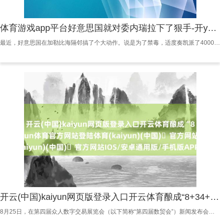
体育游戏app平台好意思国就对委内瑞拉下了狠手-开yun体育官方网站登陆体育(kaiyun)(中国)❥官方网站IOS/安卓通用版/手机版APP
最近，好意思国在加勒比海隔邻搞了个大动作。说是为了禁毒，适度奏凯派了4000多名好意思军，还带着驱散舰和两栖舰艇，把阵仗摆得比以往几十年都大。这事儿一出来，不少东谈主都认为好意思国事在借“禁毒”之名行军事施压之实。 濒临这样大的压力，委内瑞拉总统马杜罗小数也没慌。他马上召集世界450万民兵参加备战景象，让全球作念好准备。更特酷好的是，他还专门在新闻发布会上拿出了一部华为折叠屏手机，说这是中国送的礼物，还强调我方每每用这手机跟中方通话。这酷好很赫然：委内瑞拉不是寡人寡东谈主，有一又友撑腰。 好意
开云(中国)kaiyun网页版登录入口开云体育酿成“8+34+N”当作体系-开yun体育官方网站登陆体育(kaiyun)(中国)❥官方网站IOS/安卓通用版/手机版APP
8月25日，在第四届众人数字交易展览会（以下简称“第四届数贸会”）新闻发布会上，浙江省商务厅副厅长胡真舫先容，第四届数贸会将于2025年9月25日至29日举办，以“在数贸会看见革命改日”为年度主题，邀请阿联酋、印度尼西亚担任主宾国，陕西省担任主宾省。 据了解，本届数贸会展览总面积15.5万泛泛米，展商数目已达1671家，卓著前年总量，其中国外展商360家，占21.5%。展览接受“1+5+7”架构，即：1个主题展区、数字交易5大细分领域（数字订购交易、数字工夫交易、数字办事交易、数字居品交易和数