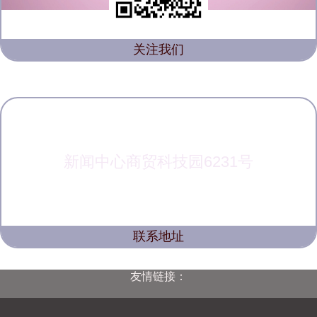
关注我们
新闻中心商贸科技园6231号
联系地址
友情链接：