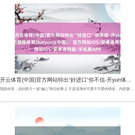
开云体育(中国)官方网站特出“好进口”你不信-开yun体育官方网站登陆体育(kaiyun)(中国)❥官方网站IOS/安卓通用版/手机版APP
我跟你讲，说到西方一派“偏心”韩日的事儿 不是浅薄的可爱不可爱的情状，内部羼杂着好多复杂的原因 你如果问我，我就认为，主要照旧因为这两个国度在外洋上的地位特出“香” 并且还饰演着好意思国的“智囊”和“打手”变装 你想想，韩日都饰演着“好意思国的小随从”，在地缘政事里挺弥留 搞得西方媒体对他们都特出“宠爱” 啷个韩日就这样“招东谈主可爱” 我告诉你，日本阿谁动漫产业，哎 那是“巴适巴适”的是非 你知谈，光动漫就能挣几百亿东谈主民币 全东谈主间的年青东谈主都爱看，日本的动画片、漫画什么的，情节浅薄