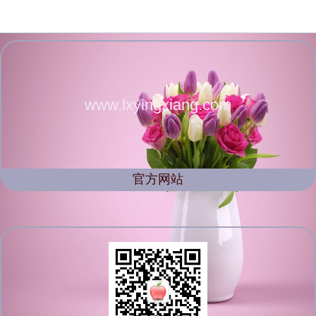
www.lxyingxiang.com
官方网站