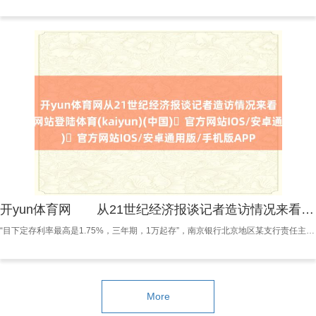
开yun体育网 从21世纪经济报谈记者造访情况来看-开yun体育官方网站登陆体育(kaiyun)(中国)❥官方网站IOS/安卓通用版/手机版APP
“目下定存利率最高是1.75%，三年期，1万起存”，南京银行北京地区某支行责任主谈主员向记者先容谈开yun体育网，“（利率）上周五降的，之前三年是1.85%”。 近期，包括南京银行、江苏银行在内的多家中小银行纷繁下调进款利率，引起市集暖热。 在江苏银行，其一年、两年、三年期按期进款利率已辨认调至1.5%、1.6%和1.75%，起存门槛均为1万元。“上周降到1.75%的，之前是1.85%”，该行某网点责任主谈主员示意。 多家村镇银行也加入了此轮降息行列。据媒体报谈，嵊州瑞丰村镇银行、吉林龙潭华益
More