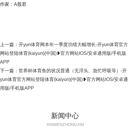
作家：A股君
上一篇：
开yun体育网本年一季度功绩大幅增长-开yun体育官方
网站登陆体育(kaiyun)(中国)❥官方网站IOS/安卓通用版/手机版
APP
下一篇：
世界杯体育鱼的状况普通（无浮头、急忙呼吸等）-开
yun体育官方网站登陆体育(kaiyun)(中国)❥官方网站IOS/安卓通
用版/手机版APP
新闻中心
XINWENZHONGXIN