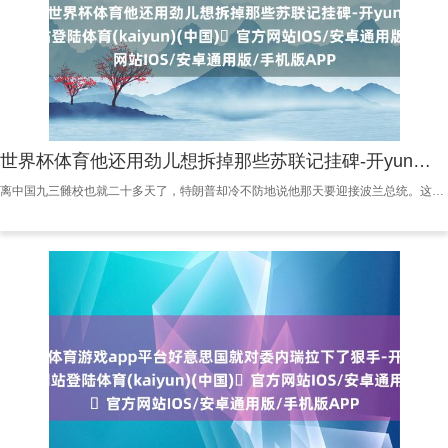
世界杯体育他还用劲儿想拆掉那些苏联记挂碑-开yun体育官方网站登陆体育(kaiyun)(中国)❥官方网站IOS/安卓通用版/手机版APP
离中国九三雠校也就二十多天了，特朗普却冷不防地说他那天要迎接波兰总统。这位可爱大面子的好意思国总统咋就变了卦呢？还有啊，他还铺天盖地地说他要去干预10月的东盟峰会，他葫芦里到底卖的什么药？ 据不雅察者网援用好意思国媒体报谈，最近，特朗普冷不防地说他规划在9月3号跟波兰新上任的总统纳夫罗茨基见个面，这事儿立马引起了巨匠的平淡。 一个月前，巨匠还在谈判他到底会不会来干预中国的反法西斯告捷记挂活动。但现时呢，他秘书了阿谁决定，说白了，等于径直告诉巨匠，他不会来了。 从名义上看，这似乎是个时候上的撞车