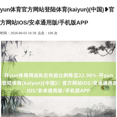
yun体育官方网站登陆体育(kaiyun)(中国)❥官
方网站IOS/安卓通用版/手机版APP
时间：2026-06-03 16:58
点击：106 次