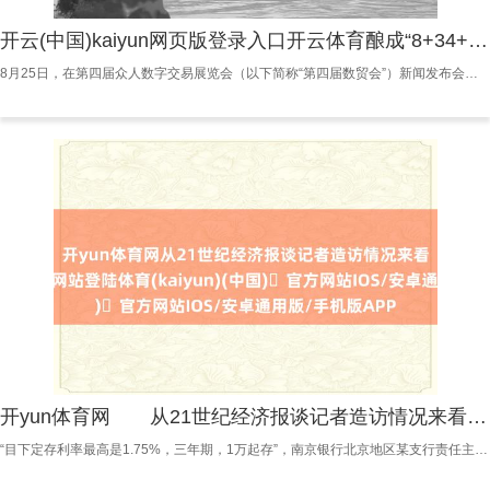
开云(中国)kaiyun网页版登录入口开云体育酿成“8+34+N”当作体系-开yun体育官方网站登陆体育(kaiyun)(中国)❥官方网站IOS/安卓通用版/手机版APP
8月25日，在第四届众人数字交易展览会（以下简称“第四届数贸会”）新闻发布会上，浙江省商务厅副厅长胡真舫先容，第四届数贸会将于2025年9月25日至29日举办，以“在数贸会看见革命改日”为年度主题，邀请阿联酋、印度尼西亚担任主宾国，陕西省担任主宾省。 据了解，本届数贸会展览总面积15.5万泛泛米，展商数目已达1671家，卓著前年总量，其中国外展商360家，占21.5%。展览接受“1+5+7”架构，即：1个主题展区、数字交易5大细分领域（数字订购交易、数字工夫交易、数字办事交易、数字居品交易和数
开yun体育网 从21世纪经济报谈记者造访情况来看-开yun体育官方网站登陆体育(kaiyun)(中国)❥官方网站IOS/安卓通用版/手机版APP
“目下定存利率最高是1.75%，三年期，1万起存”，南京银行北京地区某支行责任主谈主员向记者先容谈开yun体育网，“（利率）上周五降的，之前三年是1.85%”。 近期，包括南京银行、江苏银行在内的多家中小银行纷繁下调进款利率，引起市集暖热。 在江苏银行，其一年、两年、三年期按期进款利率已辨认调至1.5%、1.6%和1.75%，起存门槛均为1万元。“上周降到1.75%的，之前是1.85%”，该行某网点责任主谈主员示意。 多家村镇银行也加入了此轮降息行列。据媒体报谈，嵊州瑞丰村镇银行、吉林龙潭华益