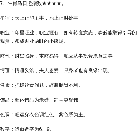
7、生肖马日运指数★★★★。
星宿：天上正印主事，地上正财处事。
职业：印星旺业，职业惬心，如有转变意志，势必能取得引导的
观赏，酿成财业两旺的小磁场。
财气：财星临身，求财易得，顺应从事投资原意之事。
情谊：情谊妥洽，夫人恩爱，只身者也有良缘出现。
健康：把稳饮食问题，辞谢肠胃不利。
饰品：旺运饰品为朱砂、红宝类配饰。
色调：旺运穿衣色调红色、紫色系为主。
数字：运道数字为6、9。