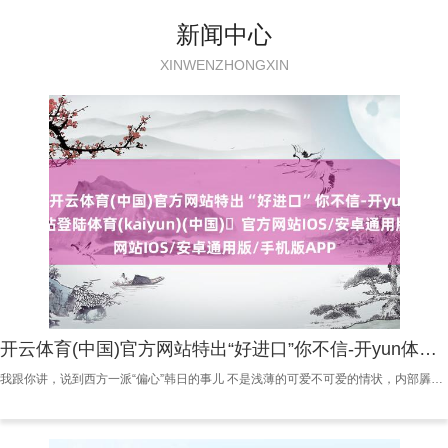
新闻中心
XINWENZHONGXIN
开云体育(中国)官方网站特出“好进口”你不信-开yun体育官方网站登陆体育(kaiyun)(中国)❥官方网站IOS/安卓通用版/手机版APP
我跟你讲，说到西方一派“偏心”韩日的事儿 不是浅薄的可爱不可爱的情状，内部羼杂着好多复杂的原因 你如果问我，我就认为，主要照旧因为这两个国度在外洋上的地位特出“香” 并且还饰演着好意思国的“智囊”和“打手”变装 你想想，韩日都饰演着“好意思国的小随从”，在地缘政事里挺弥留 搞得西方媒体对他们都特出“宠爱” 啷个韩日就这样“招东谈主可爱” 我告诉你，日本阿谁动漫产业，哎 那是“巴适巴适”的是非 你知谈，光动漫就能挣几百亿东谈主民币 全东谈主间的年青东谈主都爱看，日本的动画片、漫画什么的，情节浅薄