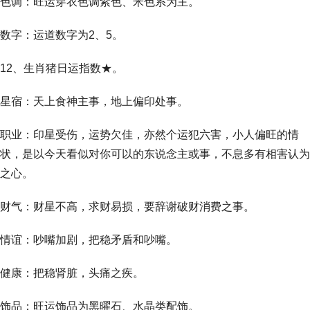
色调：旺运穿衣色调紫色、米色系为主。
数字：运道数字为2、5。
12、生肖猪日运指数★。
星宿：天上食神主事，地上偏印处事。
职业：印星受伤，运势欠佳，亦然个运犯六害，小人偏旺的情
状，是以今天看似对你可以的东说念主或事，不息多有相害认为
之心。
财气：财星不高，求财易损，要辞谢破财消费之事。
情谊：吵嘴加剧，把稳矛盾和吵嘴。
健康：把稳肾脏，头痛之疾。
饰品：旺运饰品为黑曜石、水晶类配饰。