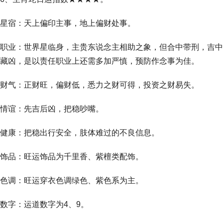
星宿：天上偏印主事，地上偏财处事。
职业：世界星临身，主贵东说念主相助之象，但合中带刑，吉中
藏凶，是以责任职业上还需多加严慎，预防作念事为佳。
财气：正财旺，偏财低，悉力之财可得，投资之财易失。
情谊：先吉后凶，把稳吵嘴。
健康：把稳出行安全，肢体难过的不良信息。
饰品：旺运饰品为千里香、紫檀类配饰。
色调：旺运穿衣色调绿色、紫色系为主。
数字：运道数字为4、9。