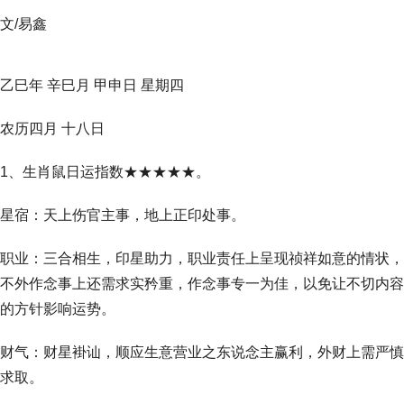
文/易鑫
乙巳年 辛巳月 甲申日 星期四
农历四月 十八日
1、生肖鼠日运指数★★★★★。
星宿：天上伤官主事，地上正印处事。
职业：三合相生，印星助力，职业责任上呈现祯祥如意的情状，
不外作念事上还需求实矜重，作念事专一为佳，以免让不切内容
的方针影响运势。
财气：财星褂讪，顺应生意营业之东说念主赢利，外财上需严慎
求取。