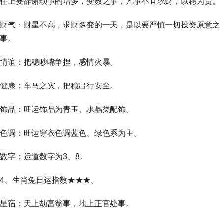
任上要辞谢琐事的增多，变数之事，凡事不宜求财，以稳为贵。
财气：财星不高，求财多变的一天，是以要严慎一切投资原意之
事。
情谊：把稳吵嘴争捏，感情火暴。
健康：车马之灾，把稳出行安全。
饰品：旺运饰品为青玉、水晶类配饰。
色调：旺运穿衣色调蓝色、绿色系为主。
数字：运道数字为3、8。
4、生肖兔日运指数★★★。
星宿：天上劫富翁事，地上正官处事。