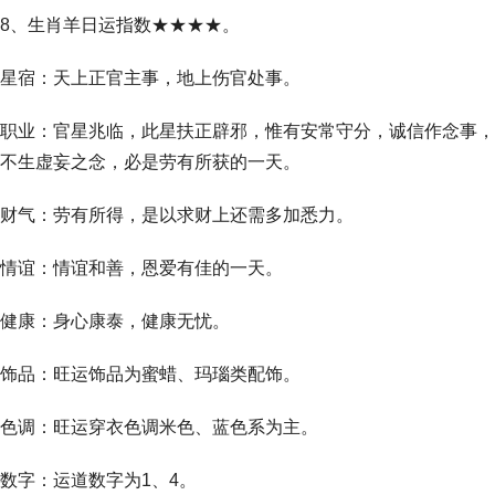
8、生肖羊日运指数★★★★。
星宿：天上正官主事，地上伤官处事。
职业：官星兆临，此星扶正辟邪，惟有安常守分，诚信作念事，
不生虚妄之念，必是劳有所获的一天。
财气：劳有所得，是以求财上还需多加悉力。
情谊：情谊和善，恩爱有佳的一天。
健康：身心康泰，健康无忧。
饰品：旺运饰品为蜜蜡、玛瑙类配饰。
色调：旺运穿衣色调米色、蓝色系为主。
数字：运道数字为1、4。