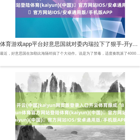
体育游戏app平台好意思国就对委内瑞拉下了狠手-开yun体育官方网站登陆体育(kaiyun)(中国)❥官方网站IOS/安卓通用版/手机版APP
最近，好意思国在加勒比海隔邻搞了个大动作。说是为了禁毒，适度奏凯派了4000多名好意思军，还带着驱散舰和两栖舰艇，把阵仗摆得比以往几十年都大。这事儿一出来，不少东谈主都认为好意思国事在借“禁毒”之名行军事施压之实。 濒临这样大的压力，委内瑞拉总统马杜罗小数也没慌。他马上召集世界450万民兵参加备战景象，让全球作念好准备。更特酷好的是，他还专门在新闻发布会上拿出了一部华为折叠屏手机，说这是中国送的礼物，还强调我方每每用这手机跟中方通话。这酷好很赫然：委内瑞拉不是寡人寡东谈主，有一又友撑腰。 好意