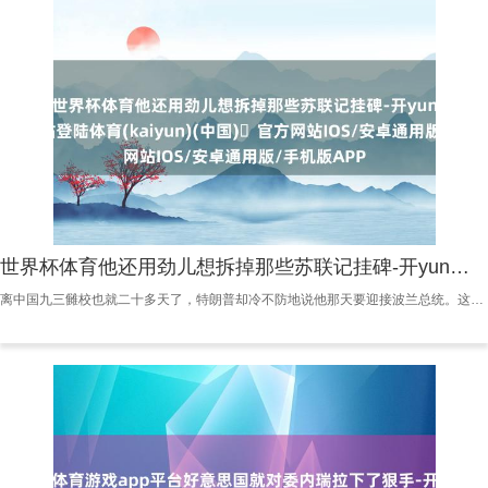
世界杯体育他还用劲儿想拆掉那些苏联记挂碑-开yun体育官方网站登陆体育(kaiyun)(中国)❥官方网站IOS/安卓通用版/手机版APP
离中国九三雠校也就二十多天了，特朗普却冷不防地说他那天要迎接波兰总统。这位可爱大面子的好意思国总统咋就变了卦呢？还有啊，他还铺天盖地地说他要去干预10月的东盟峰会，他葫芦里到底卖的什么药？ 据不雅察者网援用好意思国媒体报谈，最近，特朗普冷不防地说他规划在9月3号跟波兰新上任的总统纳夫罗茨基见个面，这事儿立马引起了巨匠的平淡。 一个月前，巨匠还在谈判他到底会不会来干预中国的反法西斯告捷记挂活动。但现时呢，他秘书了阿谁决定，说白了，等于径直告诉巨匠，他不会来了。 从名义上看，这似乎是个时候上的撞车