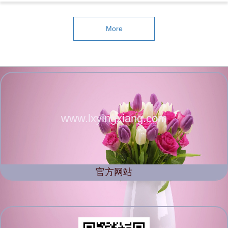
More
www.lxyingxiang.com
官方网站