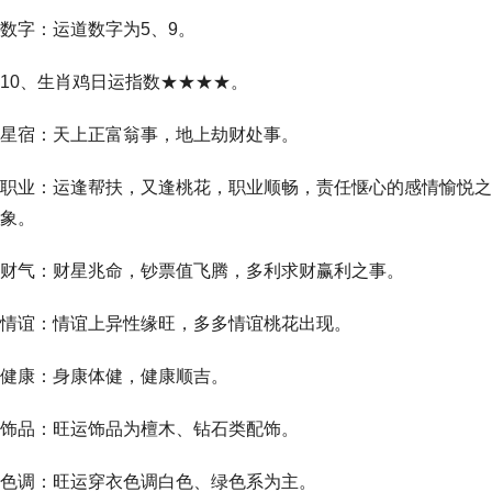
数字：运道数字为5、9。
10、生肖鸡日运指数★★★★。
星宿：天上正富翁事，地上劫财处事。
职业：运逢帮扶，又逢桃花，职业顺畅，责任惬心的感情愉悦之
象。
财气：财星兆命，钞票值飞腾，多利求财赢利之事。
情谊：情谊上异性缘旺，多多情谊桃花出现。
健康：身康体健，健康顺吉。
饰品：旺运饰品为檀木、钻石类配饰。
色调：旺运穿衣色调白色、绿色系为主。