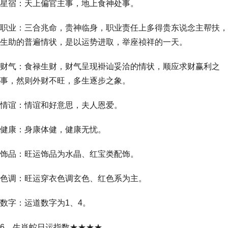
星宿：天上偏官主事，地上食神处事。
职业：三合兆命，贵神临身，职业责任上多得贵东说念主帮扶，
生助的普遍情状，是以运势进取，举座祯祥的一天。
财气：食禄生财，财气呈现褂讪妥洽的情状，顺应求财赢利之
事，然则外财不旺，多生逐步之象。
情谊：情谊和好意思，夫人恩爱。
健康：身康体健，健康无忧。
饰品：旺运饰品为水晶、红宝类配饰。
色调：旺运穿衣色调玄色、红色系为主。
数字：运道数字为1、4。
6、生肖蛇日运指数★★★★。