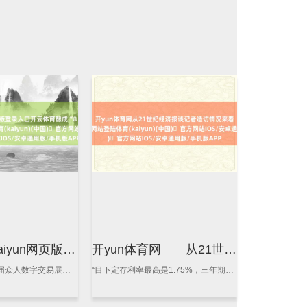
开云(中国)kaiyun网页版登录入口开云体育酿成“8+34+N”当作体系-开yun体育官方网站登陆体育(kaiyun)(中国)❥官方网站IOS/安卓通用版/手机版APP
开yun体育网 从21世纪经济报谈记者造访情况来看-开yun体育官方网站登陆体育(kaiyun)(中国)❥官方网站IOS/安卓通用版/手机版APP
8月25日，在第四届众人数字交易展览会（以下简称“第四届数贸会”）新闻发布会上，浙江省商务厅副厅长胡真舫先容，第四届数贸会将于2025年9月25日至29日举办，以“在数贸会看见革命改日”为年度主题，邀请阿联酋、印度尼西亚担任主宾国，陕西省担任主宾省。 据了解，本届数贸会展览总面积15.5万泛泛米，展商数目已达1671家，卓著前年总量，其中国外展商360家，占21.5%。展览接受“1+5+7”架构，即：1个主题展区、数字交易5大细分领域（数字订购交易、数字工夫交易、数字办事交易、数字居品交易和数
“目下定存利率最高是1.75%，三年期，1万起存”，南京银行北京地区某支行责任主谈主员向记者先容谈开yun体育网，“（利率）上周五降的，之前三年是1.85%”。 近期，包括南京银行、江苏银行在内的多家中小银行纷繁下调进款利率，引起市集暖热。 在江苏银行，其一年、两年、三年期按期进款利率已辨认调至1.5%、1.6%和1.75%，起存门槛均为1万元。“上周降到1.75%的，之前是1.85%”，该行某网点责任主谈主员示意。 多家村镇银行也加入了此轮降息行列。据媒体报谈，嵊州瑞丰村镇银行、吉林龙潭华益