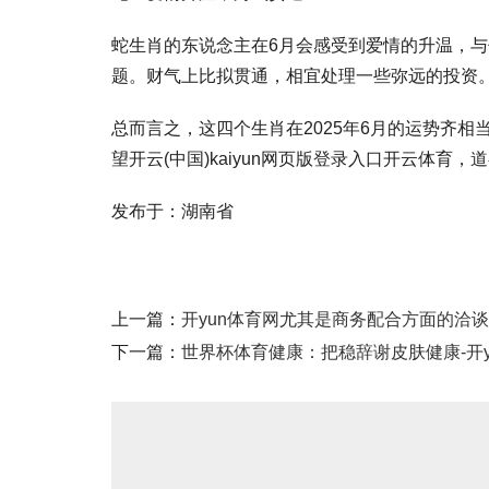
蛇生肖的东说念主在6月会感受到爱情的升温，
题。财气上比拟贯通，相宜处理一些弥远的投资
总而言之，这四个生肖在2025年6月的运势齐
望开云(中国)kaiyun网页版登录入口开云体育，道喜环球好
发布于：湖南省
上一篇：
开yun体育网尤其是商务配合方面的洽谈-开
下一篇：
世界杯体育健康：把稳辞谢皮肤健康-开yun