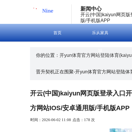
新闻中心
开云(中国)kaiyun网
版/手机版APP
首页
乐从家具
城
你的位置：
开yun体育官方网站登陆体育(kaiyu
晋升契机正在围聚-开yun体育官方网站登陆体育(k
开云(中国)kaiyun网页版登录入口
方网站IOS/安卓通用版/手机版APP
时间：2026-06-02 11:08
点击：178 次