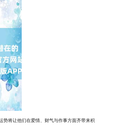
巧的运势将让他们在爱情、财气与作事方面齐带来积