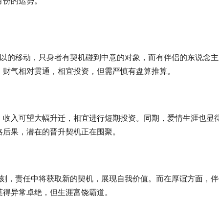
月份的运势。
可以的移动，只身者有契机碰到中意的对象，而有伴侣的东说念
，财气相对贯通，相宜投资，但需严慎有盘算推算。
，收入可望大幅升迁，相宜进行短期投资。同期，爱情生涯也显
略后果，潜在的晋升契机正在围聚。
时刻，责任中将获取新的契机，展现自我价值。而在厚谊方面，
莫得异常卓绝，但生涯富饶霸道。