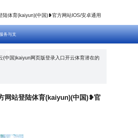
育(kaiyun)(中国)❥官方网站IOS/安卓通用
服务与支
持
云(中国)kaiyun网页版登录入口开云体育潜在的
站登陆体育(kaiyun)(中国)❥官