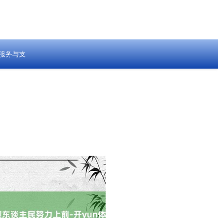
服务与支
持