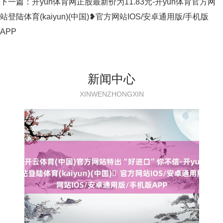
下一篇：
开yun体育网正股最新价为11.83元-开yun体育官方网
站登陆体育(kaiyun)(中国)❥官方网站IOS/安卓通用版/手机版
APP
新闻中心
XINWENZHONGXIN