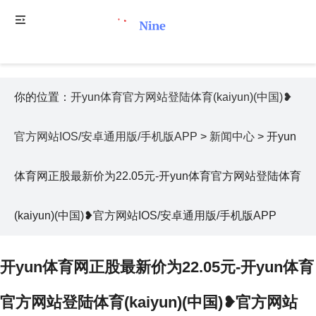
你的位置：
开yun体育官方网站登陆体育(kaiyun)(中国)❥
官方网站IOS/安卓通用版/手机版APP
>
新闻中心
> 开yun
体育网正股最新价为22.05元-开yun体育官方网站登陆体育
(kaiyun)(中国)❥官方网站IOS/安卓通用版/手机版APP
开yun体育网正股最新价为22.05元-开yun体育
官方网站登陆体育(kaiyun)(中国)❥官方网站