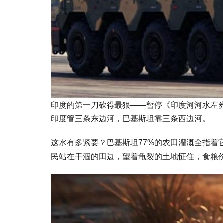
印度的第一刀砍得最狠——暂停《印度河河水左券
印度管三条东边河，巴基斯坦靠三条西边河。
这水有多紧要？巴基斯坦77%的农田灌溉全指着它
民站在干涸的田边，望着龟裂的土地怔住，食粮