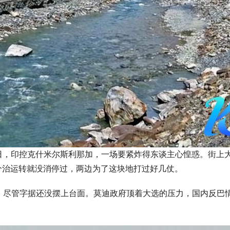
20日，印控克什米尔斯利那加，一场要紧炸得东谈主心惶惑。街上
巴分治运转就没消停过，两边为了这块地打过好几仗。
，尽管字据还没摆上台面。莫迪政府顶着大选的压力，国内反巴