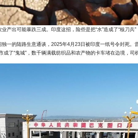
业产出可能暴跌三成。印度这招，险些是把“水”造成了“核刀兵
一的陆路生意通谈，2025年4月23日被印度一纸号令封死。
集市成了“鬼城”，数千辆满载纺织品和农产物的卡车堵在边境，