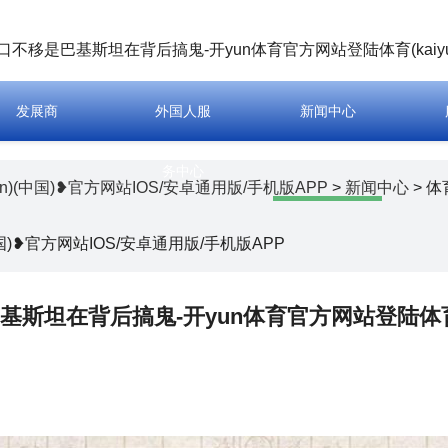
不移是巴基斯坦在背后搞鬼-开yun体育官方网站登陆体育(kaiyun
发展商
外国人服
新闻中心
务中心
n)(中国)❥官方网站IOS/安卓通用版/手机版APP
>
新闻中心
> 
中国)❥官方网站IOS/安卓通用版/手机版APP
坦在背后搞鬼-开yun体育官方网站登陆体育(ka