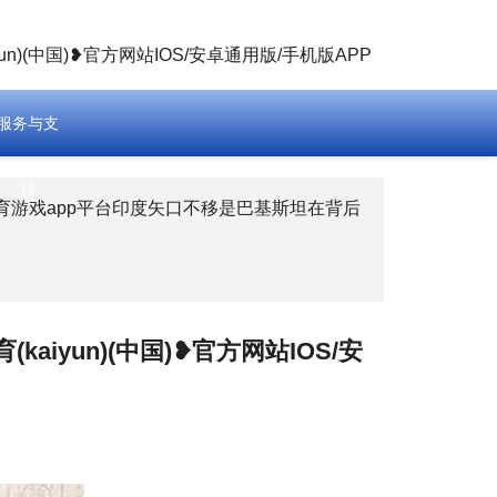
)(中国)❥官方网站IOS/安卓通用版/手机版APP
服务与支
持
体育游戏app平台印度矢口不移是巴基斯坦在背后
iyun)(中国)❥官方网站IOS/安