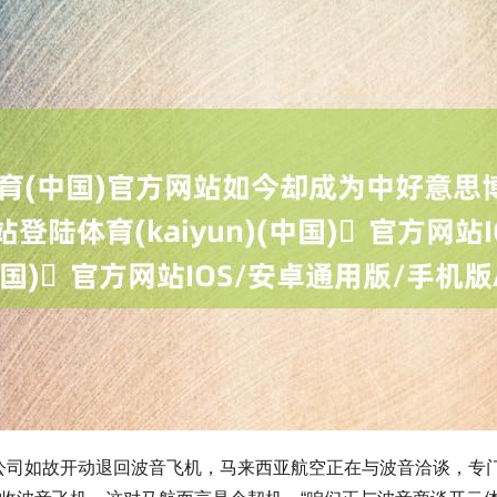
公司如故开动退回波音飞机，马来西亚航空正在与波音洽谈，专