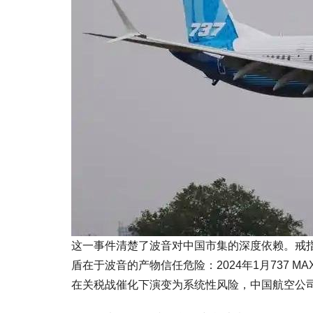
这一事件清楚了波音对中国市集的深度依赖。戒指2
盾在于波音的产物信任危险：2024年1月737
在关税战催化下演变为系统性风险，中国航空公司转