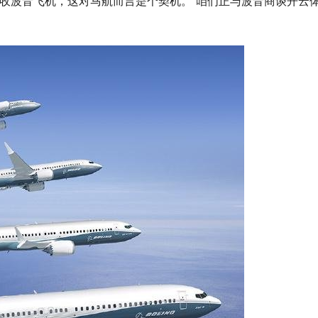
而暂停接收波音飞机，这对马航而言是个契机。“咱们正与波音商谈开