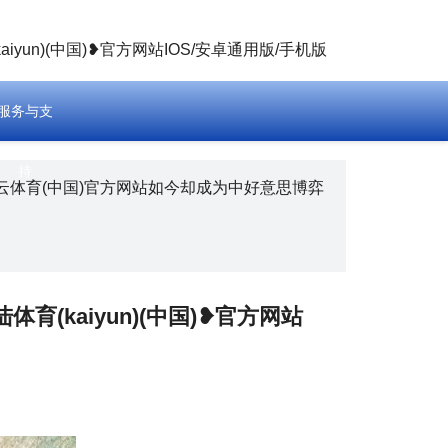
yun)(中国)❥官方网站IOS/安卓通用版/手机版
服务与支
持
开云体育(中国)官方网站如今却成为中好意思博弈
(kaiyun)(中国)❥官方网站