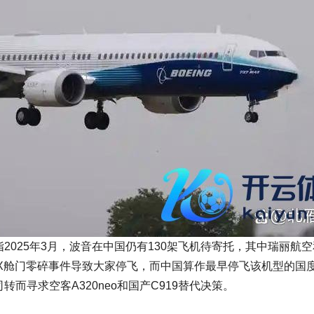
025年3月，波音在中国仍有130架飞机待寄托，其中瑞丽航
 MAX舱门零碎事件导致大家停飞，而中国算作最早停飞该机型的
而寻求空客A320neo和国产C919替代决策。